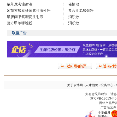
氟苯尼考注射液
催情散
延胡索酸泰妙菌素可溶性粉
复合亚氯酸钠粉
磺胺间甲氧嘧啶注射液
消积散
复方甲苯咪唑粉
消积散
联盟广告
关于农博网
-
人才招聘
-
投稿中心
-
如有意见和建议，请惠赐
京ICP备13013445
网络文化经营许
广告经营许可