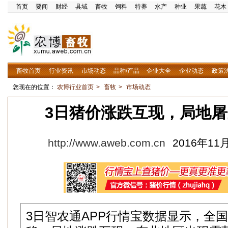
首页
要闻
财经
县域
畜牧
饲料
特养
水产
种业
果蔬
花木
畜牧首页
行业资讯
市场动态
品种/产品
企业大全
企业动态
政策
您现在的位置：
农博行业首页
>
畜牧
>
市场动态
3日猪价涨跌互现，局地
http://www.aweb.com.cn
2016年11月
3日智农通APP行情宝数据显示，全