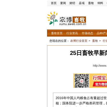
首页
要闻
财经
县域
畜牧
饲料
畜牧首页
行业资讯
市场动态
品种/产
您现在的位置：
农博行业首页
>
畜牧
>
行
25日畜牧早新
http://ww
2016年中国人均粮食占有量超过
核；国务院进一步严格兽药管理，