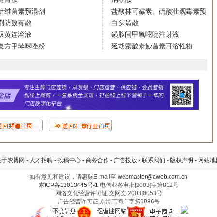
伊维菌素预混剂
盐酸林可霉素、硫酸壮观霉素预
荆防败毒散
白头翁散
双黄连溶液
磺胺间甲氧嘧啶注射液
复方甲苯咪唑粉
延胡索酸泰妙菌素可溶性粉
关于农博网
-
人才招聘
-
投稿中心
-
商务合作
-
广告投放
-
联系我们
-
版权声明
-
网站地
如有意见和建议，请惠赐E-mail至
webmaster@aweb.com.cn
京ICP备13013445号-1
电信业务审批[2003]字第812号
网络文化经营许可证 文网文[2003]0053号
广告经营许可证 京海工商广字第9986号