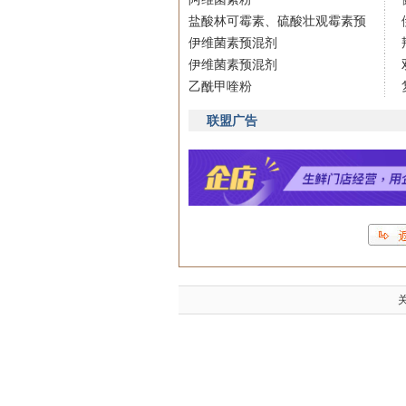
盐酸林可霉素、硫酸壮观霉素预
伊维菌素预混剂
伊维菌素预混剂
乙酰甲喹粉
联盟广告