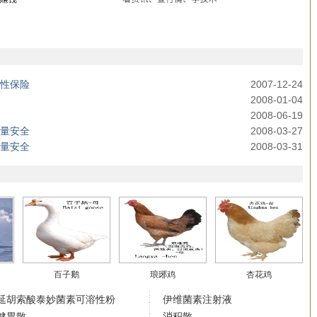
性保险
2007-12-24
2008-01-04
2008-06-19
量安全
2008-03-27
量安全
2008-03-31
百子鹅
琅琊鸡
杏花鸡
延胡索酸泰妙菌素可溶性粉
伊维菌素注射液
健胃散
消积散