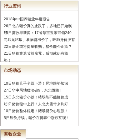
行业资讯
2018年中国养猪业年度报告
26日北方猪价真的止跌了，多地已开始飘
红
25日畜牧早新闻：17省每亩玉米可领240
元
二师兄吃饭、看病都涨价了，唯独身价没有
22日屠企或将提量收购，猪价能否止跌？
21日猪价难逃节前魔咒，后期或仍有跌
势！
市场动态
10日猪价几乎全线下滑！局地跌势加深！
27日华中局地猛涨破9，东北微跌！
15日东北猪价小跌！猪场能不能挺价成
功？
11日猪价稳中上行！东北大雪带来利好！
10日猪价整体稳定！猪场挺价心理强！
5日压价持续，猪价在博弈中涨跌互现！
畜牧企业