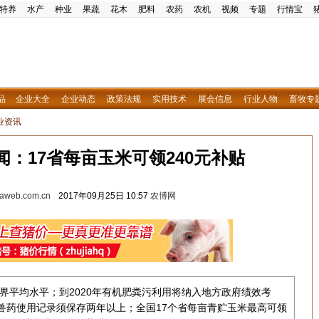
特养
水产
种业
果蔬
花木
肥料
农药
农机
视频
专题
行情宝
品
企业大全
企业动态
政策法规
实用技术
展会信息
行业人物
畜牧专
业资讯
闻：17省每亩玉米可领240元补贴
w.aweb.com.cn
2017年09月25日 10:57
农博网
世界平均水平；到2020年有机肥粪污利用将纳入地方政府绩效考
兽药使用记录须保存两年以上；全国17个省每亩青贮玉米最高可领