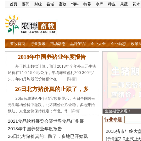
首页
要闻
财经
县域
畜牧
饲料
特养
水产
种业
果蔬
花木
畜牧首页
行业资讯
市场动态
品种/产品
企业大全
企业动态
政策
2018年中国养猪业年度报告
基于以上数据计算，预计2018年全年外三元生猪
均价在14.0-15.0元/公斤，年均养殖盈利200-300元/
头，年内月均最低价格预计在……
[详情]
26日北方猪价真的止跌了，多
26日智农通APP行情宝数据显示，今日全国外三
元生猪均价稳中微跌，北方猪价止跌企稳，多地开始
飘红。东北猪价保持稳定；华北、华
[详情]
生猪期货来啦！
行业专题
2021食品饮料展览会暨世界食品广州展
2018年中国养猪业年度报告
2015猪市年终大
26日北方猪价真的止跌了，多地已开始飘
行情宝2.0正式