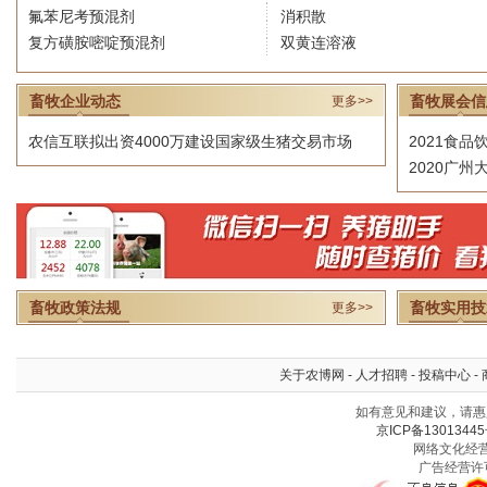
氟苯尼考预混剂
消积散
复方磺胺嘧啶预混剂
双黄连溶液
畜牧企业动态
畜牧展会信
更多>>
农信互联拟出资4000万建设国家级生猪交易市场
2021食
2020广
畜牧政策法规
畜牧实用技
更多>>
关于农博网
-
人才招聘
-
投稿中心
-
如有意见和建议，请惠赐
京ICP备13013445
网络文化经营许
广告经营许可