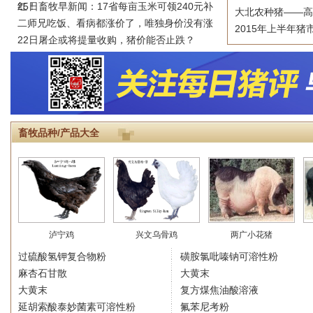
红！
25日畜牧早新闻：17省每亩玉米可领240元补
大北农种猪——高
二师兄吃饭、看病都涨价了，唯独身价没有涨
2015年上半年猪
22日屠企或将提量收购，猪价能否止跌？
畜牧品种/产品大全
泸宁鸡
兴文乌骨鸡
两广小花猪
过硫酸氢钾复合物粉
磺胺氯吡嗪钠可溶性粉
麻杏石甘散
大黄末
大黄末
复方煤焦油酸溶液
延胡索酸泰妙菌素可溶性粉
氟苯尼考粉